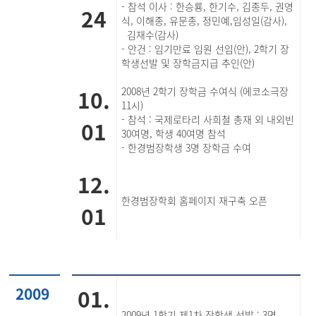
- 참석 이사 : 한승룡, 한기수, 김종두, 권영
24
식, 이해종, 유문종, 정민예,임성일(감사),
김재수(감사)
- 안건 : 임기만료 임원 선임(안), 2학기 장
학생선발 및 장학금지급 추인(안)
10.
2008년 2학기 장학금 수여식 (에코소극장
11시)
- 참석 : 국제로타리 사희철 총재 외 내외빈
01
30여명, 학생 40여명 참석
- 한경범장학생 3명 장학금 수여
12.
한경범장학회 홈페이지 재구축 오픈
01
2009
01.
2009년 1학기 제1차 장학생 선발 : 3명