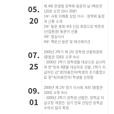
05.
제 4회 한경범 장학회 동문의 날 (백운관
120호 오전 10시 30분)
1부: 사회 이해종 상임 이사 - 장학회 동정
20
과 근황 소개
2부: 동문 총회-4대 신임 회장으로 박준호
(산업환경) 동문이 선출
3부: 점심식사
4부: 백운산 등반 및 레크레이션
07.
2000년 2학기 제 2차 장학생 선발위원회
(종합관 328호 오후 4시)
- 2000년 1학기 장학생을 대상으로 심사하
25
여 한*호외 4명을 대상자로 선발, 1학기 지
급자인 김*경(의용전자)학생의 조기졸업으
로 정*숙(의용전자) 학생을 선정함
09.
2000년 제 2차 정기 이사회 개최 (종합관
328호 오후 4시)
- 2000년 2학기 장학생 선발안. 장학금 지
01
급규정 개정안. 임기 만료 선임안 장학금
수여식 일자 확정