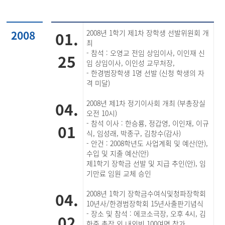
2008
01.
2008년 1학기 제1차 장학생 선발위원회 개
최
- 참석 : 오영교 전임 상임이사, 이인재 신
25
임 상임이사, 이인성 교무처장,
- 한경범장학생 1명 선발 (신청 학생의 자
격 미달)
04.
2008년 제1차 정기이사회 개최 (부총장실
오전 10시)
- 참석 이사 : 한승룡, 정갑영, 이인재, 이규
01
식, 임성래, 박종구, 김창수(감사)
- 안건 : 2008학년도 사업계획 및 예산(안),
수입 및 지출 예산(안)
제1학기 장학금 선발 및 지급 추인(안), 임
기만료 임원 교체 승인
04.
2008년 1학기 장학금수여식및청파장학회
10년사/한경범장학회 15년사출판기념식
- 장소 및 참석 : 에코소극장, 오후 4시, 김
02
한중 총장 외 내외빈 100여명 참가